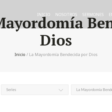
INICIO
NOSOTROS
SERMONES
E
Mayordomía Ben
Dios
Inicio
/
La Mayordomía Bendecida por Dios
Series
La Mayordomía Bende